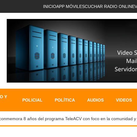
INICIO
APP MÓVIL
ESCUCHAR RADIO ONLINE
O Y
POLICIAL
POLÍTICA
AUDIOS
VIDEOS
emora 8 años del programa TeleACV con foco en la comunidad y capac