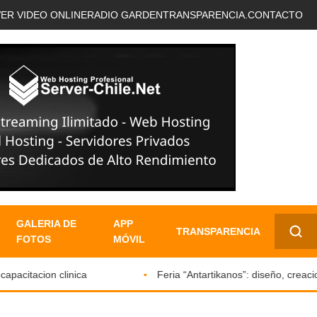
VER VIDEO ONLINE
RADIO GARDEN
TRANSPARENCIA.
CONTACTO
GALERIA DE
APP
TRANSPARENCIA
FOTOS
MÓVIL
✕
itacion clinica
Feria “Antartikanos”: diseño, creacione