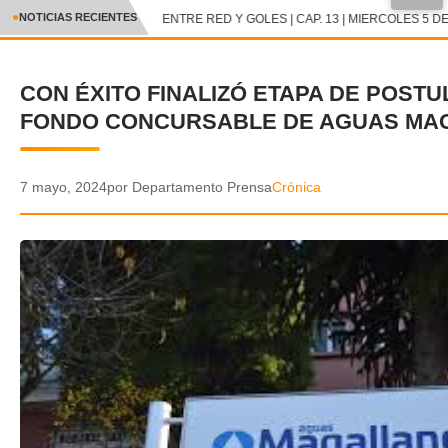
●
NOTICIAS RECIENTES
ENTRE RED Y GOLES | CAP. 13 | MIERCOLES 5 DE
CRÓNICA
CON ÉXITO FINALIZÓ ETAPA DE POSTU
✕
DEPORTES
FONDO CONCURSABLE DE AGUAS MA
ENTRETENIMIENTO Y CULTURA
POLICIAL
7 mayo, 2024
por Departamento Prensa
Crónica
POLÍTICA
AUDIOS
VIDEOS
GALERIA DE FOTOS
APP MÓVIL