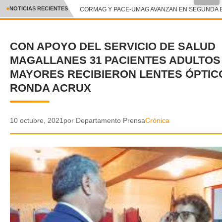
NOTICIAS RECIENTES
CORMAG Y PACE-UMAG AVANZAN EN SEGUNDA ET
CRÓNICA
CON APOYO DEL SERVICIO DE SALUD
✕
DEPORTES
MAGALLANES 31 PACIENTES ADULTOS
ENTRETENIMIENTO Y CULTURA
MAYORES RECIBIERON LENTES ÓPTIC
RONDA ACRUX
POLICIAL
POLÍTICA
10 octubre, 2021
por Departamento Prensa
Crónica
AUDIOS
VIDEOS
GALERIA DE FOTOS
APP MÓVIL