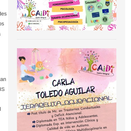
des
os
a
tan
IS
l