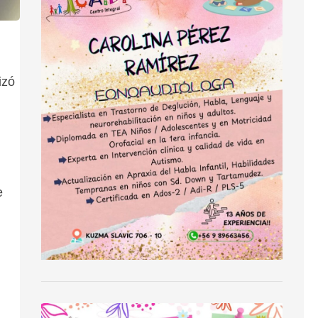
izó
e