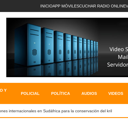
INICIO
APP MÓVIL
ESCUCHAR RADIO ONLINE
O Y
POLICIAL
POLÍTICA
AUDIOS
VIDEOS
nternacionales en Sudáfrica para la conservación del kril