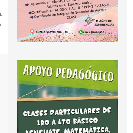
,
su
y