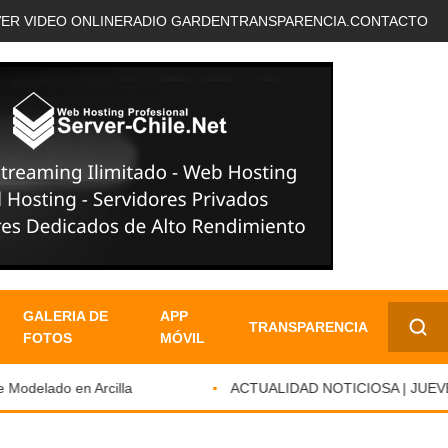
VER VIDEO ONLINE
RADIO GARDEN
TRANSPARENCIA.
CONTACTO
GALERIA DE
APP
TRANSPARENCIA
FOTOS
MÓVIL
✕
delado en Arcilla
ACTUALIDAD NOTICIOSA | JUEVES 