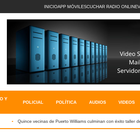
INICIO
APP MÓVIL
ESCUCHAR RADIO ONLINE
O Y
POLICIAL
POLÍTICA
AUDIOS
VIDEOS
Quince vecinas de Puerto Williams culminan con éxito taller de Mo