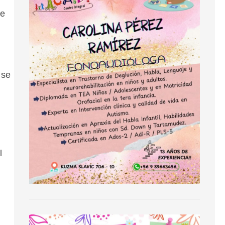
de
 se
l