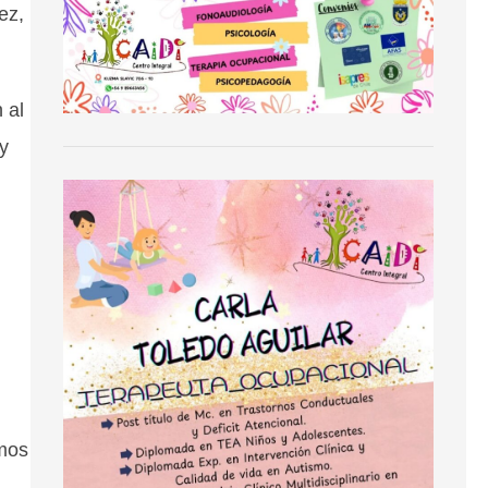
ez,
 al
 y
emos