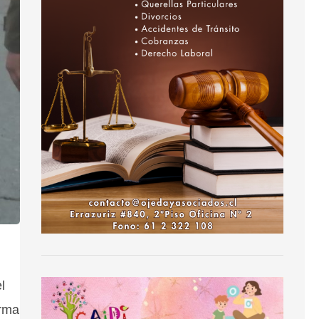
l
orma