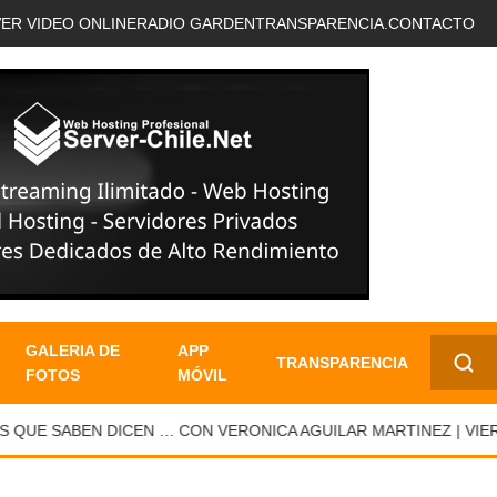
VER VIDEO ONLINE
RADIO GARDEN
TRANSPARENCIA.
CONTACTO
GALERIA DE
APP
TRANSPARENCIA
FOTOS
MÓVIL
✕
E SABEN DICEN … CON VERONICA AGUILAR MARTINEZ | VIERNES