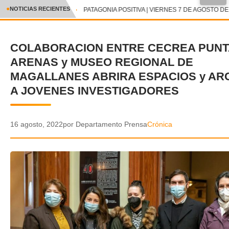
●
NOTICIAS RECIENTES
PATAGONIA POSITIVA | VIERNES 7 DE AGOSTO DE 
CRÓNICA
COLABORACION ENTRE CECREA PUNT
✕
DEPORTES
ARENAS y MUSEO REGIONAL DE
ENTRETENIMIENTO Y CULTURA
MAGALLANES ABRIRA ESPACIOS y AR
A JOVENES INVESTIGADORES
POLICIAL
POLÍTICA
16 agosto, 2022
por Departamento Prensa
Crónica
AUDIOS
VIDEOS
GALERIA DE FOTOS
APP MÓVIL