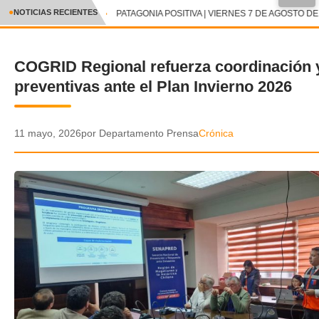
●
NOTICIAS RECIENTES
PATAGONIA POSITIVA | VIERNES 7 DE AGOSTO DE 
CRÓNICA
COGRID Regional refuerza coordinación 
✕
DEPORTES
preventivas ante el Plan Invierno 2026
ENTRETENIMIENTO Y CULTURA
POLICIAL
11 mayo, 2026
por Departamento Prensa
Crónica
POLÍTICA
AUDIOS
VIDEOS
GALERIA DE FOTOS
APP MÓVIL