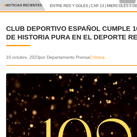
●
NOTICIAS RECIENTES
ENTRE RED Y GOLES | CAP. 13 | MIERCOLES 5 DE
CRÓNICA
CLUB DEPORTIVO ESPAÑOL CUMPLE 1
✕
DEPORTES
DE HISTORIA PURA EN EL DEPORTE R
ENTRETENIMIENTO Y CULTURA
POLICIAL
10 octubre, 2023
por Departamento Prensa
Crónica
POLÍTICA
AUDIOS
VIDEOS
GALERIA DE FOTOS
APP MÓVIL