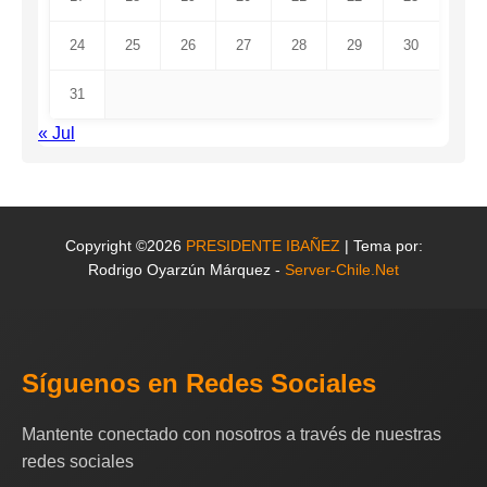
24
25
26
27
28
29
30
31
« Jul
Copyright ©2026
PRESIDENTE IBAÑEZ
| Tema por:
Rodrigo Oyarzún Márquez -
Server-Chile.Net
Síguenos en Redes Sociales
Mantente conectado con nosotros a través de nuestras
redes sociales