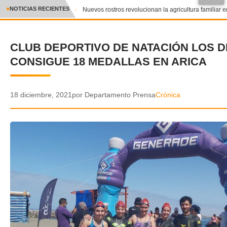
●
NOTICIAS RECIENTES
Nuevos rostros revolucionan la agricultura familiar en
CRÓNICA
CLUB DEPORTIVO DE NATACIÓN LOS D
✕
DEPORTES
CONSIGUE 18 MEDALLAS EN ARICA
ENTRETENIMIENTO Y CULTURA
POLICIAL
18 diciembre, 2021
por Departamento Prensa
Crónica
POLÍTICA
AUDIOS
VIDEOS
GALERIA DE FOTOS
APP MÓVIL