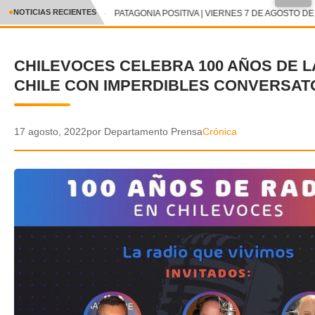
●
NOTICIAS RECIENTES
PATAGONIA POSITIVA | VIERNES 7 DE AGOSTO DE 
CRÓNICA
CHILEVOCES CELEBRA 100 AÑOS DE L
✕
DEPORTES
CHILE CON IMPERDIBLES CONVERSAT
ENTRETENIMIENTO Y CULTURA
POLICIAL
17 agosto, 2022
por Departamento Prensa
Crónica
POLÍTICA
AUDIOS
VIDEOS
GALERIA DE FOTOS
APP MÓVIL