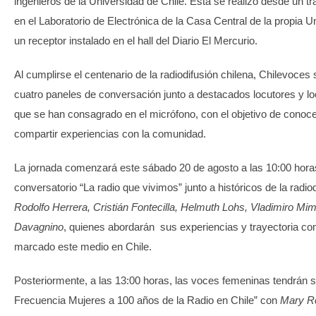
ingenieros de la Universidad de Chile. Ésta se realizó desde un 
en el Laboratorio de Electrónica de la Casa Central de la propia U
un receptor instalado en el hall del Diario El Mercurio.
Al cumplirse el centenario de la radiodifusión chilena, Chilevoces
cuatro paneles de conversación junto a destacados locutores y l
que se han consagrado en el micrófono, con el objetivo de conoce
compartir experiencias con la comunidad.
La jornada comenzará este sábado 20 de agosto a las 10:00 hora
conversatorio “La radio que vivimos” junto a históricos de la radi
Rodolfo Herrera, Cristián Fontecilla, Helmuth Lohs, Vladimiro Mim
Davagnino
, quienes abordarán sus experiencias y trayectoria c
marcado este medio en Chile.
Posteriormente, a las 13:00 horas, las voces femeninas tendrán 
Frecuencia Mujeres a 100 años de la Radio en Chile” con
Mary R