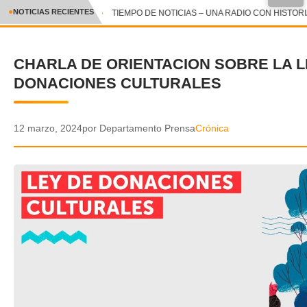
●
NOTICIAS RECIENTES
TIEMPO DE NOTICIAS – UNA RADIO CON HISTORIA 
CRÓNICA
CHARLA DE ORIENTACION SOBRE LA L
✕
DEPORTES
DONACIONES CULTURALES
ENTRETENIMIENTO Y CULTURA
POLICIAL
12 marzo, 2024
por Departamento Prensa
Crónica
POLÍTICA
AUDIOS
VIDEOS
GALERIA DE FOTOS
APP MÓVIL