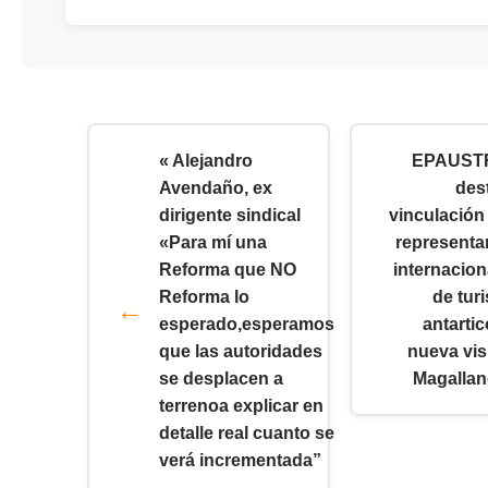
« Alejandro
EPAUST
Avendaño, ex
des
dirigente sindical
vinculación
«Para mí una
representa
Reforma que NO
internacion
Reforma lo
de tur
esperado,esperamos
antartic
que las autoridades
nueva vis
se desplacen a
Magallan
terrenoa explicar en
detalle real cuanto se
verá incrementada”