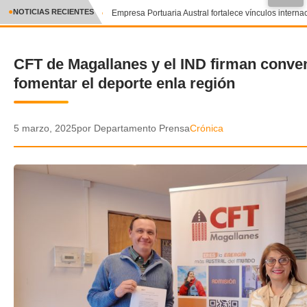
●
NOTICIAS RECIENTES
Empresa Portuaria Austral fortalece vínculos internaci
CRÓNICA
CFT de Magallanes y el IND firman conve
✕
DEPORTES
fomentar el deporte enla región
ENTRETENIMIENTO Y CULTURA
POLICIAL
5 marzo, 2025
por Departamento Prensa
Crónica
POLÍTICA
AUDIOS
VIDEOS
GALERIA DE FOTOS
APP MÓVIL