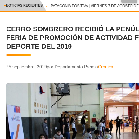
●
NOTICIAS RECIENTES
PATAGONIA POSITIVA | VIERNES 7 DE AGOSTO DE 
CRÓNICA
CERRO SOMBRERO RECIBIÓ LA PENÚL
✕
DEPORTES
FERIA DE PROMOCIÓN DE ACTIVIDAD F
ENTRETENIMIENTO Y CULTURA
DEPORTE DEL 2019
POLICIAL
25 septiembre, 2019
por Departamento Prensa
Crónica
POLÍTICA
AUDIOS
VIDEOS
GALERIA DE FOTOS
APP MÓVIL