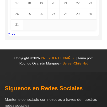
17
18
19
20
21
22
23
24
25
26
27
28
29
30
31
« Jul
Copyright ©2026
PRESIDENTE IBAÑEZ
| Tema por:
Rodrigo Oyarzún Márquez -
Server-Chile.Net
Síguenos en Redes Sociales
Mantente conectado con nosotros a través de nuestras
redes sociales