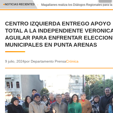
●
NOTICIAS RECIENTES
Magallanes realiza los Diálogos Regionales para la T
CRÓNICA
CENTRO IZQUIERDA ENTREGO APOYO
✕
DEPORTES
TOTAL A LA INDEPENDIENTE VERONIC
ENTRETENIMIENTO Y CULTURA
AGUILAR PARA ENFRENTAR ELECCIO
MUNICIPALES EN PUNTA ARENAS
POLICIAL
POLÍTICA
9 julio, 2024
por Departamento Prensa
Crónica
AUDIOS
VIDEOS
GALERIA DE FOTOS
APP MÓVIL