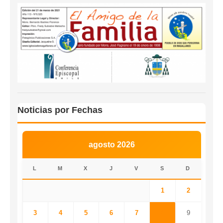
Noticias por Fechas
agosto 2026
L
M
X
J
V
S
D
1
2
3
4
5
6
7
8
9