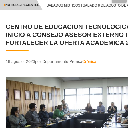
●
NOTICIAS RECIENTES
SABADOS MISTICOS | SABADO 8 DE AGOSTO DE A
CRÓNICA
CENTRO DE EDUCACION TECNOLOGICA
✕
DEPORTES
INICIO A CONSEJO ASESOR EXTERNO 
ENTRETENIMIENTO Y CULTURA
FORTALECER LA OFERTA ACADEMICA 2
POLICIAL
18 agosto, 2023
por Departamento Prensa
Crónica
POLÍTICA
AUDIOS
VIDEOS
GALERIA DE FOTOS
APP MÓVIL