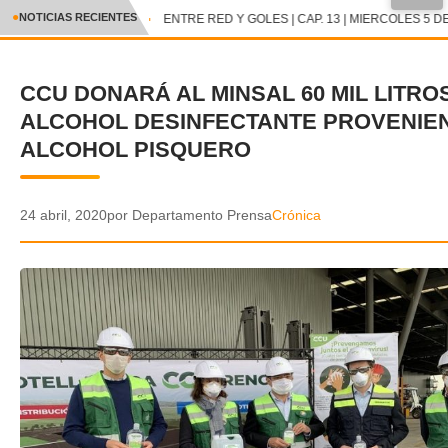
●
NOTICIAS RECIENTES
ENTRE RED Y GOLES | CAP. 13 | MIERCOLES 5 DE
CRÓNICA
CCU DONARÁ AL MINSAL 60 MIL LITRO
✕
DEPORTES
ALCOHOL DESINFECTANTE PROVENIE
ENTRETENIMIENTO Y CULTURA
ALCOHOL PISQUERO
POLICIAL
24 abril, 2020
por Departamento Prensa
Crónica
POLÍTICA
AUDIOS
VIDEOS
GALERIA DE FOTOS
APP MÓVIL