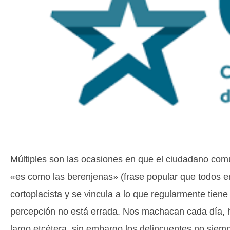
Múltiples son las ocasiones en que el ciudadano comú
«es como las berenjenas» (frase popular que todos en
cortoplacista y se vincula a lo que regularmente tiene
percepción no está errada. Nos machacan cada día, h
largo etcétera, sin embargo los delincuentes no siemp