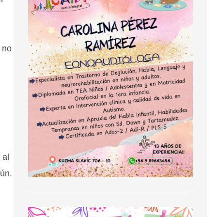
 no
 al
mún.