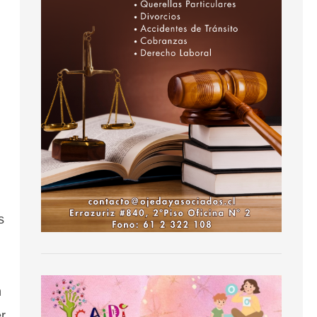
s
n
r