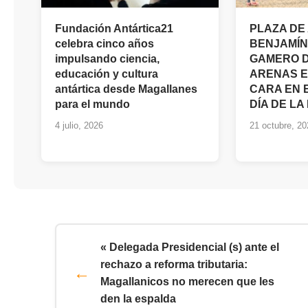
Fundación Antártica21
PLAZA DE
celebra cinco años
BENJAMÍN
impulsando ciencia,
GAMERO D
educación y cultura
ARENAS E
antártica desde Magallanes
CARA EN 
para el mundo
DÍA DE L
4 julio, 2026
21 octubre, 20
« Delegada Presidencial (s) ante el
rechazo a reforma tributaria:
Magallanicos no merecen que les
den la espalda