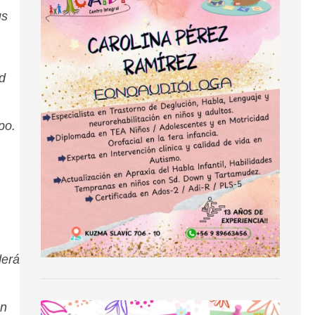
us
d
po.
derá
on