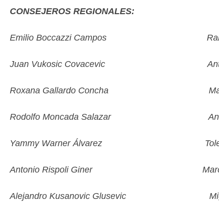
CONSEJEROS REGIONALES:
Emilio Boccazzi Campos
Juan Vukosic Covacevic Antonio Br
Roxana Gallardo Concha Manuel 
Rodolfo Moncada Salazar Andrés 
Yammy Warner Álvarez Tolentino 
Antonio Rispoli Giner Marcelo G
Alejandro Kusanovic Glusevic M