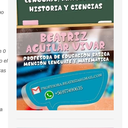
no
n 0
o el
ras
la