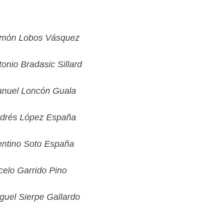
 Ramón Lobos Vásquez
adasic Sillard
Loncón Guala
López España
Soto España
arrido Pino
iguel Sierpe Gallardo