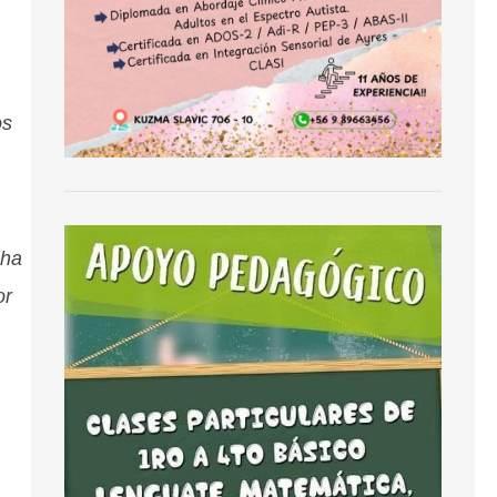
os
 ha
or