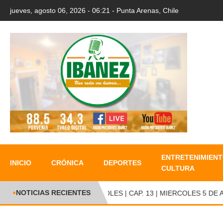
jueves, agosto 06, 2026 - 06:21 - Punta Arenas, Chile
ENTRETENIMIENT
INICIO
CRÓNICA
DEPORTES
CULTURA
NOTICIAS RECIENTES
●
ENTRE RED Y GOLES | CAP. 13 | MIERCOLES 5 DE AGO