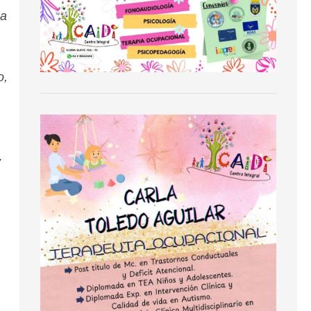
 a
o,
y