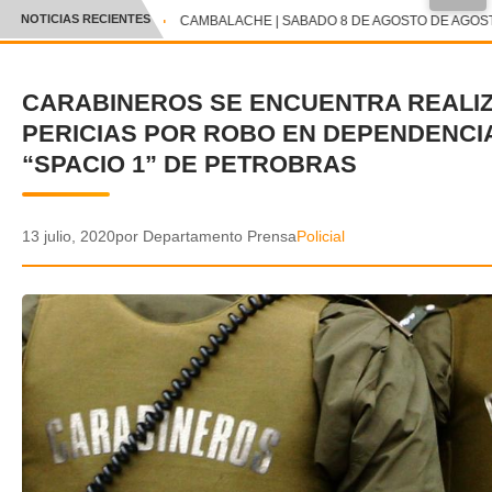
●
NOTICIAS RECIENTES
CAMBALACHE | SABADO 8 DE AGOSTO DE AGOSTO
CRÓNICA
CARABINEROS SE ENCUENTRA REALI
✕
DEPORTES
PERICIAS POR ROBO EN DEPENDENCI
ENTRETENIMIENTO Y CULTURA
“SPACIO 1” DE PETROBRAS
POLICIAL
13 julio, 2020
por Departamento Prensa
Policial
POLÍTICA
AUDIOS
VIDEOS
GALERIA DE FOTOS
APP MÓVIL