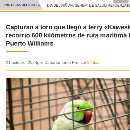
NOTICIAS RECIENTES
DÍA DEL NIÑO/A: SEREMI DE SALUD REFUERZA F
CRÓNICA
Capturan a loro que llegó a ferry «Kawes
✕
DEPORTES
recorrió 600 kilómetros de ruta marítima 
ENTRETENIMIENTO Y CULTURA
Puerto Williams
POLICIAL
21 octubre, 2024
por Departamento Prensa
Crónica
POLÍTICA
AUDIOS
VIDEOS
GALERIA DE FOTOS
APP MÓVIL