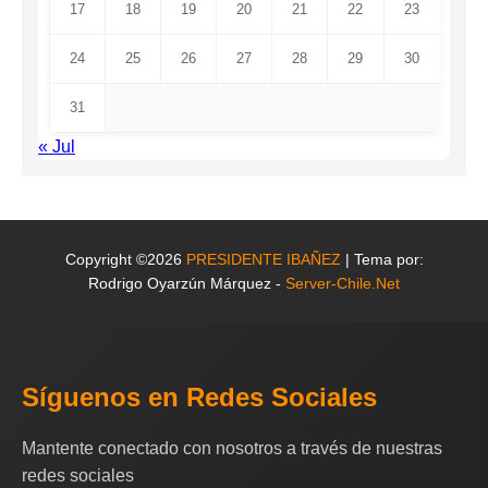
17
18
19
20
21
22
23
24
25
26
27
28
29
30
31
« Jul
Copyright ©2026
PRESIDENTE IBAÑEZ
| Tema por:
Rodrigo Oyarzún Márquez -
Server-Chile.Net
Síguenos en Redes Sociales
Mantente conectado con nosotros a través de nuestras
redes sociales