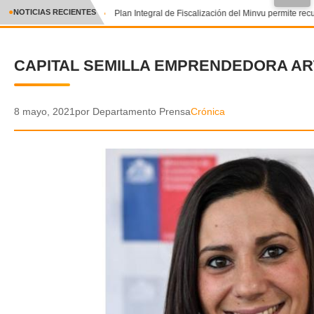
●
NOTICIAS RECIENTES
Plan Integral de Fiscalización del Minvu permite recu
CRÓNICA
CAPITAL SEMILLA EMPRENDEDORA A
✕
DEPORTES
ENTRETENIMIENTO Y CULTURA
8 mayo, 2021
por Departamento Prensa
Crónica
POLICIAL
POLÍTICA
AUDIOS
VIDEOS
GALERIA DE FOTOS
APP MÓVIL