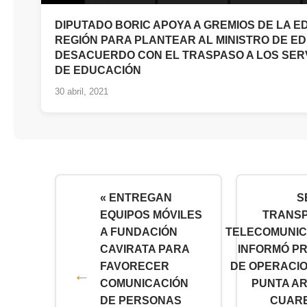
DIPUTADO BORIC APOYA A GREMIOS DE LA E
REGIÓN PARA PLANTEAR AL MINISTRO DE E
DESACUERDO CON EL TRASPASO A LOS SER
DE EDUCACIÓN
30 abril, 2021
« ENTREGAN
S
EQUIPOS MÓVILES
TRANSP
A FUNDACIÓN
TELECOMUNIC
CAVIRATA PARA
INFORMÓ P
FAVORECER
DE OPERACI
COMUNICACIÓN
PUNTA A
DE PERSONAS
CUARE