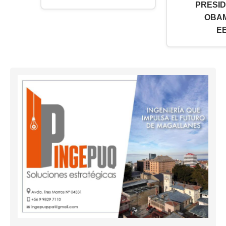
PRESI
OBA
EE