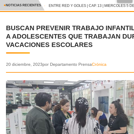
●
NOTICIAS RECIENTES
ENTRE RED Y GOLES | CAP. 13 | MIERCOLES 5 DE
CRÓNICA
BUSCAN PREVENIR TRABAJO INFANTI
✕
DEPORTES
A ADOLESCENTES QUE TRABAJAN DU
ENTRETENIMIENTO Y CULTURA
VACACIONES ESCOLARES
POLICIAL
20 diciembre, 2023
por Departamento Prensa
Crónica
POLÍTICA
AUDIOS
VIDEOS
GALERIA DE FOTOS
APP MÓVIL