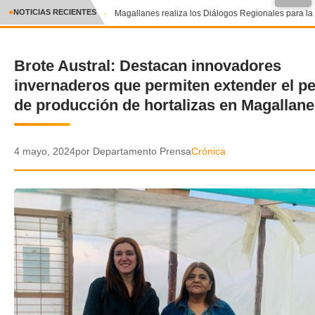
●
NOTICIAS RECIENTES
Magallanes realiza los Diálogos Regionales para la T
CRÓNICA
Brote Austral: Destacan innovadores
✕
DEPORTES
invernaderos que permiten extender el p
ENTRETENIMIENTO Y CULTURA
de producción de hortalizas en Magallan
POLICIAL
4 mayo, 2024
por Departamento Prensa
Crónica
POLÍTICA
AUDIOS
VIDEOS
GALERIA DE FOTOS
APP MÓVIL