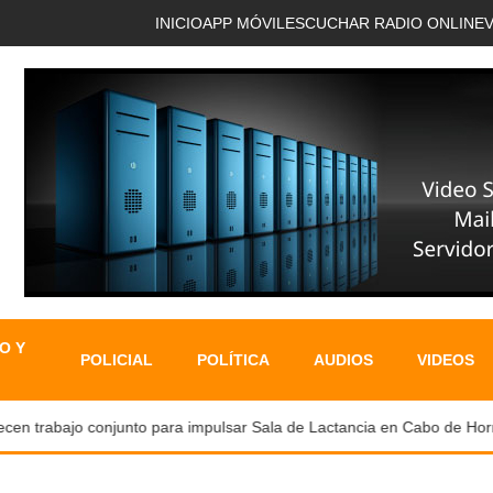
INICIO
APP MÓVIL
ESCUCHAR RADIO ONLINE
O Y
POLICIAL
POLÍTICA
AUDIOS
VIDEOS
cen trabajo conjunto para impulsar Sala de Lactancia en Cabo de Horno