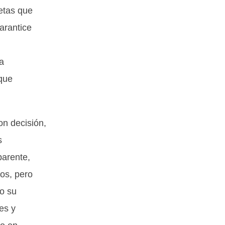
etas que
arantice
a
que
n decisión,
s
parente,
os, pero
o su
es y