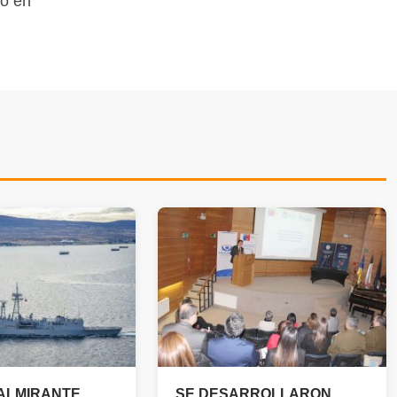
do en
ALMIRANTE
SE DESARROLLARON