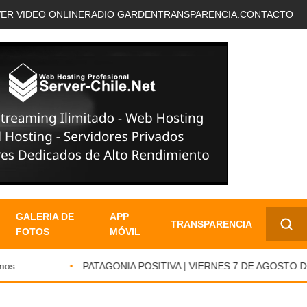
VER VIDEO ONLINE
RADIO GARDEN
TRANSPARENCIA.
CONTACTO
GALERIA DE
APP
TRANSPARENCIA
FOTOS
MÓVIL
✕
s
PATAGONIA POSITIVA | VIERNES 7 DE AGOSTO DE