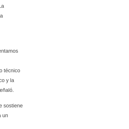
La
 a
sentamos
o técnico
co y la
eñaló.
e sostiene
a un