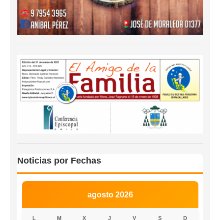
Noticias por Fechas
agosto 2026
L
M
X
J
V
S
D