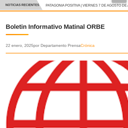
NOTICIAS RECIENTES
PATAGONIA POSITIVA | VIERNES 7 DE AGOSTO DE 
CRÓNICA
Boletin Informativo Matinal ORBE
✕
DEPORTES
ENTRETENIMIENTO Y CULTURA
22 enero, 2025
por Departamento Prensa
Crónica
POLICIAL
POLÍTICA
AUDIOS
VIDEOS
GALERIA DE FOTOS
APP MÓVIL