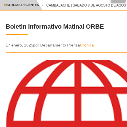
●
NOTICIAS RECIENTES
CAMBALACHE | SABADO 8 DE AGOSTO DE AGOSTO
CRÓNICA
Boletin Informativo Matinal ORBE
✕
DEPORTES
ENTRETENIMIENTO Y CULTURA
17 enero, 2025
por Departamento Prensa
Crónica
POLICIAL
POLÍTICA
AUDIOS
VIDEOS
GALERIA DE FOTOS
APP MÓVIL