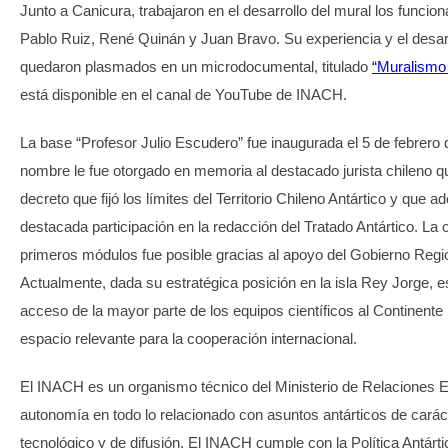
Junto a Canicura, trabajaron en el desarrollo del mural los funci
Pablo Ruiz, René Quinán y Juan Bravo. Su experiencia y el desarr
quedaron plasmados en un microdocumental, titulado
“Muralismo 
está disponible en el canal de YouTube de INACH.
La base “Profesor Julio Escudero” fue inaugurada el 5 de febrero
nombre le fue otorgado en memoria al destacado jurista chileno q
decreto que fijó los límites del Territorio Chileno Antártico y que
destacada participación en la redacción del Tratado Antártico. La
primeros módulos fue posible gracias al apoyo del Gobierno Regi
Actualmente, dada su estratégica posición en la isla Rey Jorge, e
acceso de la mayor parte de los equipos científicos al Continente
espacio relevante para la cooperación internacional.
El INACH es un organismo técnico del Ministerio de Relaciones E
autonomía en todo lo relacionado con asuntos antárticos de carácte
tecnológico y de difusión. El INACH cumple con la Política Antárt