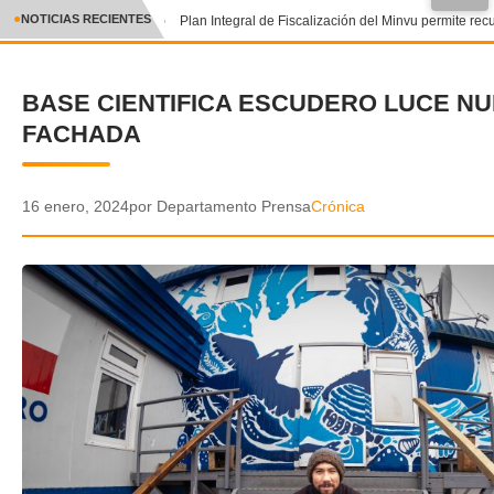
●
NOTICIAS RECIENTES
Plan Integral de Fiscalización del Minvu permite recu
CRÓNICA
BASE CIENTIFICA ESCUDERO LUCE N
✕
DEPORTES
FACHADA
ENTRETENIMIENTO Y CULTURA
POLICIAL
16 enero, 2024
por Departamento Prensa
Crónica
POLÍTICA
AUDIOS
VIDEOS
GALERIA DE FOTOS
APP MÓVIL