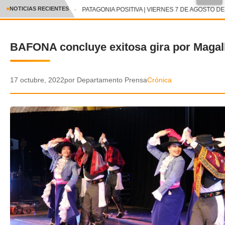
●
NOTICIAS RECIENTES
PATAGONIA POSITIVA | VIERNES 7 DE AGOSTO DE 
CRÓNICA
BAFONA concluye exitosa gira por Magal
✕
DEPORTES
ENTRETENIMIENTO Y CULTURA
17 octubre, 2022
por Departamento Prensa
Crónica
POLICIAL
POLÍTICA
AUDIOS
VIDEOS
GALERIA DE FOTOS
APP MÓVIL