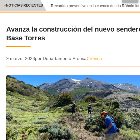
●
NOTICIAS RECIENTES
Recorrido preventivo en la cuenca del río Róbalo fort
CRÓNICA
Avanza la construcción del nuevo sender
✕
DEPORTES
Base Torres
ENTRETENIMIENTO Y CULTURA
POLICIAL
9 marzo, 2023
por Departamento Prensa
Crónica
POLÍTICA
AUDIOS
VIDEOS
GALERIA DE FOTOS
APP MÓVIL