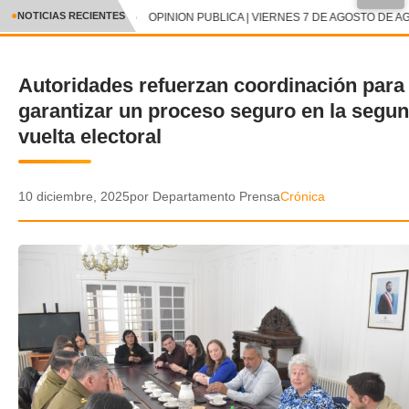
●
NOTICIAS RECIENTES
OPINION PUBLICA | VIERNES 7 DE AGOSTO DE AG
CRÓNICA
Autoridades refuerzan coordinación para
✕
DEPORTES
garantizar un proceso seguro en la segu
ENTRETENIMIENTO Y CULTURA
vuelta electoral
POLICIAL
10 diciembre, 2025
por Departamento Prensa
Crónica
POLÍTICA
AUDIOS
VIDEOS
GALERIA DE FOTOS
APP MÓVIL