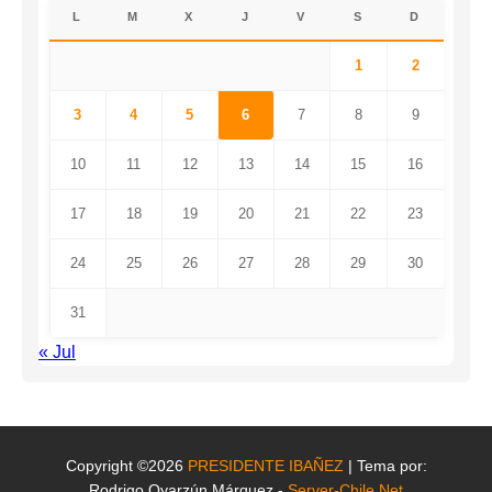
L
M
X
J
V
S
D
1
2
3
4
5
6
7
8
9
10
11
12
13
14
15
16
17
18
19
20
21
22
23
24
25
26
27
28
29
30
31
« Jul
Copyright ©2026
PRESIDENTE IBAÑEZ
| Tema por:
Rodrigo Oyarzún Márquez -
Server-Chile.Net