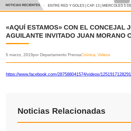
●
NOTICIAS RECIENTES
ENTRE RED Y GOLES | CAP. 13 | MIERCOLES 5 DE
CRÓNICA
«AQUÍ ESTAMOS» CON EL CONCEJAL 
✕
DEPORTES
AGUILANTE INVITADO JUAN MORANO 
ENTRETENIMIENTO Y CULTURA
POLICIAL
5 marzo, 2019
por Departamento Prensa
Crónica
,
Videos
POLÍTICA
https://www.facebook.com/287588041574/videos/1251917128291
AUDIOS
VIDEOS
Noticias Relacionadas
GALERIA DE FOTOS
APP MÓVIL