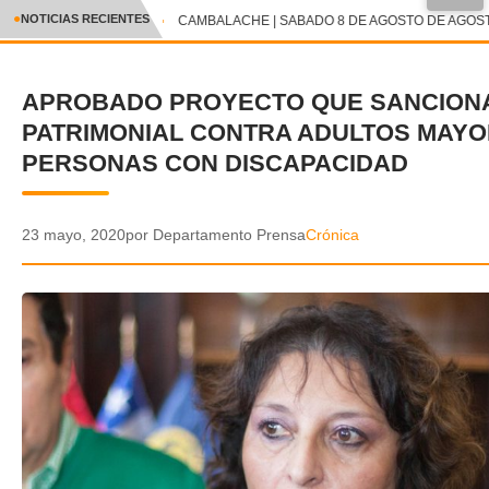
●
NOTICIAS RECIENTES
CAMBALACHE | SABADO 8 DE AGOSTO DE AGOSTO
CRÓNICA
APROBADO PROYECTO QUE SANCION
✕
DEPORTES
PATRIMONIAL CONTRA ADULTOS MAYO
ENTRETENIMIENTO Y CULTURA
PERSONAS CON DISCAPACIDAD
POLICIAL
23 mayo, 2020
por Departamento Prensa
Crónica
POLÍTICA
AUDIOS
VIDEOS
GALERIA DE FOTOS
APP MÓVIL