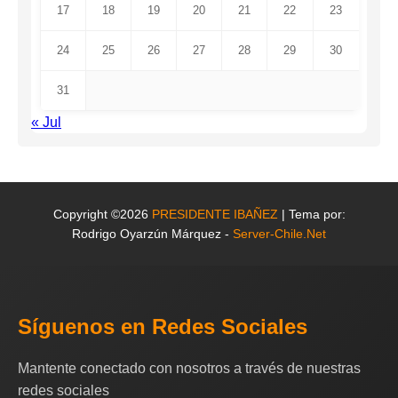
17
18
19
20
21
22
23
24
25
26
27
28
29
30
31
« Jul
Copyright ©2026
PRESIDENTE IBAÑEZ
| Tema por:
Rodrigo Oyarzún Márquez -
Server-Chile.Net
Síguenos en Redes Sociales
Mantente conectado con nosotros a través de nuestras
redes sociales