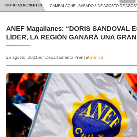
●
NOTICIAS RECIENTES
CAMBALACHE | SABADO 8 DE AGOSTO DE AGOSTO
CRÓNICA
ANEF Magallanes: “DORIS SANDOVAL 
✕
DEPORTES
LÍDER, LA REGIÓN GANARÁ UNA GRAN
ENTRETENIMIENTO Y CULTURA
POLICIAL
26 agosto, 2021
por Departamento Prensa
Crónica
POLÍTICA
AUDIOS
VIDEOS
GALERIA DE FOTOS
APP MÓVIL