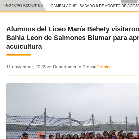
●
NOTICIAS RECIENTES
CAMBALACHE | SABADO 8 DE AGOSTO DE AGOSTO
CRÓNICA
Alumnos del Liceo María Behety visitaron
✕
DEPORTES
Bahia Leon de Salmones Blumar para ap
ENTRETENIMIENTO Y CULTURA
acuicultura
POLICIAL
11 noviembre, 2022
por Departamento Prensa
Crónica
POLÍTICA
AUDIOS
VIDEOS
GALERIA DE FOTOS
APP MÓVIL