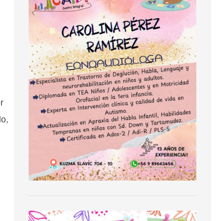
r
do,