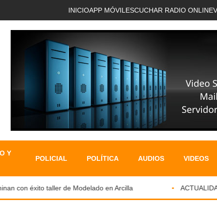
INICIO
APP MÓVIL
ESCUCHAR RADIO ONLINE
O Y
POLICIAL
POLÍTICA
AUDIOS
VIDEOS
 con éxito taller de Modelado en Arcilla
ACTUALIDAD N