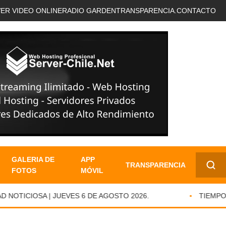
VER VIDEO ONLINE
RADIO GARDEN
TRANSPARENCIA.
CONTACTO
GALERIA DE
APP
TRANSPARENCIA
FOTOS
MÓVIL
✕
OTICIOSA | JUEVES 6 DE AGOSTO 2026.
TIEMPO DE 