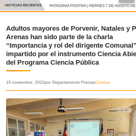
●
NOTICIAS RECIENTES
PATAGONIA POSITIVA | VIERNES 7 DE AGOSTO DE 
CRÓNICA
Adultos mayores de Porvenir, Natales y 
✕
DEPORTES
Arenas han sido parte de la charla
ENTRETENIMIENTO Y CULTURA
“Importancia y rol del dirigente Comunal
impartido por el instrumento Ciencia Abie
POLICIAL
del Programa Ciencia Pública
POLÍTICA
15 noviembre, 2022
por Departamento Prensa
Crónica
AUDIOS
VIDEOS
GALERIA DE FOTOS
APP MÓVIL