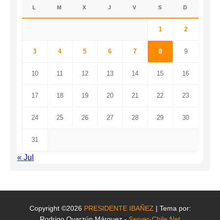
L
M
X
J
V
S
D
1
2
3
4
5
6
7
8
9
10
11
12
13
14
15
16
17
18
19
20
21
22
23
24
25
26
27
28
29
30
31
« Jul
Copyright ©2026
PRESIDENTE IBAÑEZ
| Tema por:
Rodrigo Oyarzún Márquez -
Server-Chile.Net