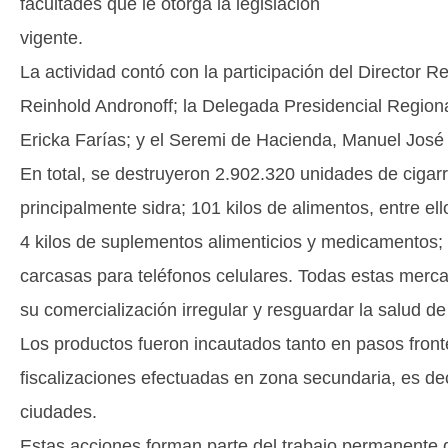
facultades que le otorga la legislación
vigente.
La actividad contó con la participación del Director 
Reinhold Andronoff; la Delegada Presidencial Regiona
Ericka Farías; y el Seremi de Hacienda, Manuel José
En total, se destruyeron 2.902.320 unidades de cigarril
principalmente sidra; 101 kilos de alimentos, entre e
4 kilos de suplementos alimenticios y medicamentos;
carcasas para teléfonos celulares. Todas estas merc
su comercialización irregular y resguardar la salud de
Los productos fueron incautados tanto en pasos fron
fiscalizaciones efectuadas en zona secundaria, es decir
ciudades.
Estas acciones forman parte del trabajo permanente q