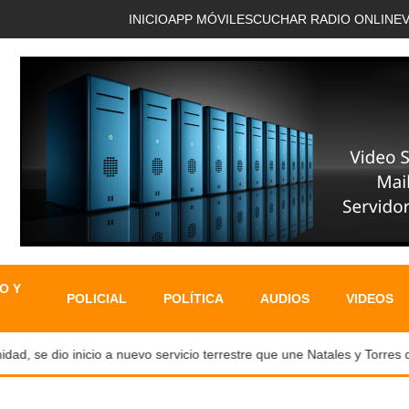
INICIO
APP MÓVIL
ESCUCHAR RADIO ONLINE
O Y
POLICIAL
POLÍTICA
AUDIOS
VIDEOS
se dio inicio a nuevo servicio terrestre que une Natales y Torres del 