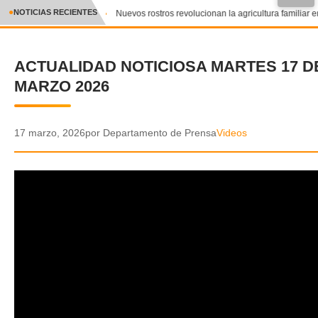
●
NOTICIAS RECIENTES
Nuevos rostros revolucionan la agricultura familiar e
CRÓNICA
ACTUALIDAD NOTICIOSA MARTES 17 D
✕
DEPORTES
MARZO 2026
ENTRETENIMIENTO Y CULTURA
POLICIAL
17 marzo, 2026
por Departamento de Prensa
Videos
POLÍTICA
AUDIOS
VIDEOS
GALERIA DE FOTOS
APP MÓVIL