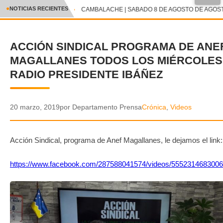
●
NOTICIAS RECIENTES
CAMBALACHE | SABADO 8 DE AGOSTO DE AGOSTO
CRÓNICA
ACCIÓN SINDICAL PROGRAMA DE ANE
✕
DEPORTES
MAGALLANES TODOS LOS MIÉRCOLES
ENTRETENIMIENTO Y CULTURA
RADIO PRESIDENTE IBÁÑEZ
POLICIAL
20 marzo, 2019
por Departamento Prensa
Crónica
,
Videos
POLÍTICA
AUDIOS
Acción Sindical, programa de Anef Magallanes, le dejamos el link:
VIDEOS
https://www.facebook.com/287588041574/videos/5552314683006
GALERIA DE FOTOS
APP MÓVIL