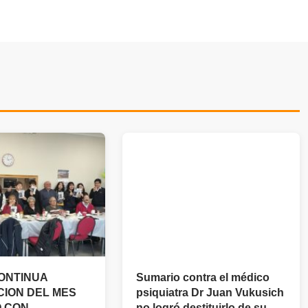
ONTINUA
Sumario contra el médico
ION DEL MES
psiquiatra Dr Juan Vukusich
O CON
no logró destituirlo de su