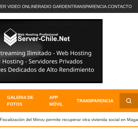
VER VIDEO ONLINE
RADIO GARDEN
TRANSPARENCIA.
CONTACTO
GALERIA DE
APP
TRANSPARENCIA
FOTOS
MÓVIL
✕
iscalización del Minvu permite recuperar otra vivienda social en Magall