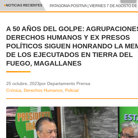
NOTICIAS RECIENTES
PATAGONIA POSITIVA | VIERNES 7 DE AGOSTO DE 
CRÓNICA
A 50 AÑOS DEL GOLPE: AGRUPACIONE
✕
DEPORTES
DERECHOS HUMANOS Y EX PRESOS
ENTRETENIMIENTO Y CULTURA
POLÍTICOS SIGUEN HONRANDO LA ME
DE LOS EJECUTADOS EN TIERRA DEL
POLICIAL
FUEGO, MAGALLANES
POLÍTICA
25 octubre, 2023
por Departamento Prensa
AUDIOS
Crónica
,
Derechos Humanos
,
Policial
VIDEOS
GALERIA DE FOTOS
APP MÓVIL