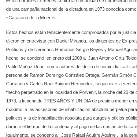
Estos horribles crímenes contra la humanidad se cometieron en 
de una campaña nacional de la dictadura en 1973 conocida como 
«Caravana de la Muerte».
Estos hechos están fehacientemente comprobados por la justicia 
dijeron en entrevista con Daniel Miranda, los dirigentes de Ex-pre
Políticos y de Derechos Humanos Sergio Reyes y Manuel Aguila
hecho, se condenó en enero del 2008 a Juan Antonio Ortiz Toled
Pablo Muñoz Uribe como autores del delito de homicidio calificad
persona de Ramón Domingo González Ortega, Germán Simón 
Carrasco y Carlos Raúl Baigorri Hernández, según dice la senten
“hecho perpetrado en la localidad de Porvenir, la noche del 29 de 
1973, a la pena de TRES AÑOS Y UN DIA de presidio menor en 
máximo, a las accesorias de inhabilitación absoluta perpetua par
políticos y la de inhabilitación absoluta para cargos y oficios públi
durante el tiempo de la condena y al pago de las costas de la cau
Igualmente, se condenó a José Rafael Aguirre Aguirre , a la pen