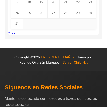
17
18
19
20
21
22
23
24
25
26
27
28
29
30
31
« Jul
Copyright ©2026
PRESIDENTE IBAÑEZ
| Tema por:
Rodrigo Oyarzún Márquez -
Server-Chile.Net
Síguenos en Redes Sociales
Mantente conectado con nosotros a través de nuestras
redes sociales