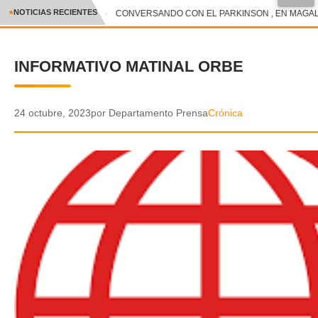
●
NOTICIAS RECIENTES
CONVERSANDO CON EL PARKINSON , EN MAGALLA
CRÓNICA
INFORMATIVO MATINAL ORBE
✕
DEPORTES
ENTRETENIMIENTO Y CULTURA
24 octubre, 2023
por Departamento Prensa
Crónica
POLICIAL
POLÍTICA
AUDIOS
VIDEOS
GALERIA DE FOTOS
APP MÓVIL