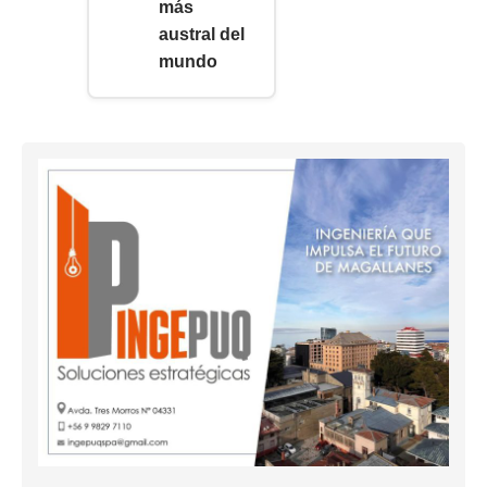
más
austral del
mundo