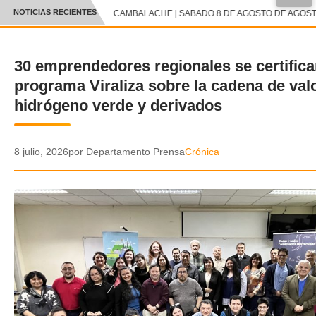
NOTICIAS RECIENTES
CAMBALACHE | SABADO 8 DE AGOSTO DE AGOSTO
CRÓNICA
30 emprendedores regionales se certifica
✕
DEPORTES
programa Viraliza sobre la cadena de valo
ENTRETENIMIENTO Y CULTURA
hidrógeno verde y derivados
POLICIAL
8 julio, 2026
por Departamento Prensa
Crónica
POLÍTICA
AUDIOS
VIDEOS
GALERIA DE FOTOS
APP MÓVIL