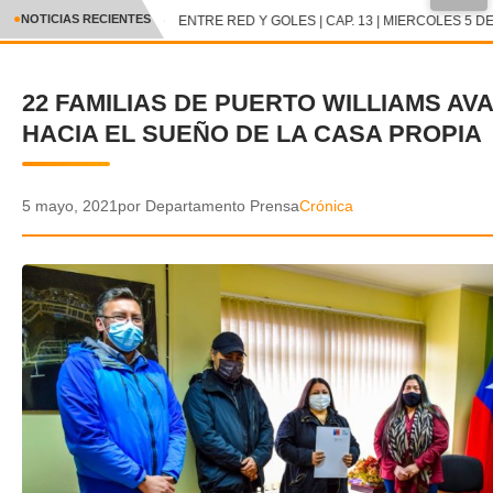
NOTICIAS RECIENTES
ENTRE RED Y GOLES | CAP. 13 | MIERCOLES 5 DE
CRÓNICA
22 FAMILIAS DE PUERTO WILLIAMS AV
✕
DEPORTES
HACIA EL SUEÑO DE LA CASA PROPIA
ENTRETENIMIENTO Y CULTURA
POLICIAL
5 mayo, 2021
por Departamento Prensa
Crónica
POLÍTICA
AUDIOS
VIDEOS
GALERIA DE FOTOS
APP MÓVIL