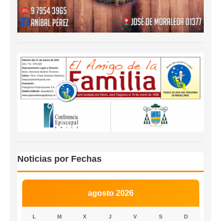
Noticias por Fechas
agosto 2026
L
M
X
J
V
S
D