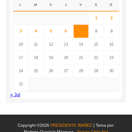
L
M
X
J
V
S
D
1
2
3
4
5
6
7
8
9
10
11
12
13
14
15
16
17
18
19
20
21
22
23
24
25
26
27
28
29
30
31
« Jul
Copyright ©2026
PRESIDENTE IBAÑEZ
| Tema por:
Rodrigo Oyarzún Márquez -
Server-Chile.Net