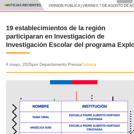
●
NOTICIAS RECIENTES
OPINION PUBLICA | VIERNES 7 DE AGOSTO DE AG
CRÓNICA
19 establecimientos de la región
✕
DEPORTES
participaran en Investigación de
ENTRETENIMIENTO Y CULTURA
Investigación Escolar del programa Expl
POLICIAL
6 mayo, 2025
por Departamento Prensa
Crónica
POLÍTICA
AUDIOS
VIDEOS
GALERIA DE FOTOS
APP MÓVIL