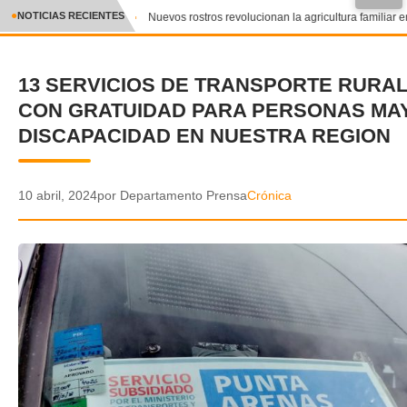
●
NOTICIAS RECIENTES
Nuevos rostros revolucionan la agricultura familiar en
CRÓNICA
13 SERVICIOS DE TRANSPORTE RURA
✕
DEPORTES
CON GRATUIDAD PARA PERSONAS MA
ENTRETENIMIENTO Y CULTURA
DISCAPACIDAD EN NUESTRA REGION
POLICIAL
10 abril, 2024
por Departamento Prensa
Crónica
POLÍTICA
AUDIOS
VIDEOS
GALERIA DE FOTOS
APP MÓVIL