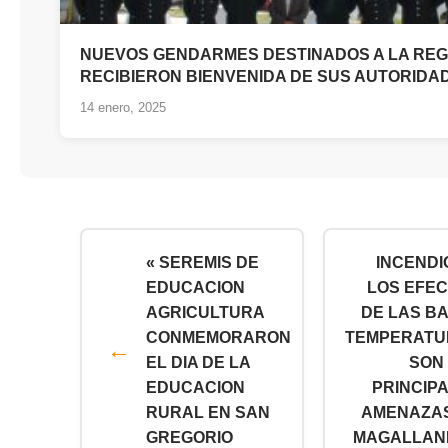
NUEVOS GENDARMES DESTINADOS A LA REG
RECIBIERON BIENVENIDA DE SUS AUTORIDA
14 enero, 2025
« SEREMIS DE
INCENDI
EDUCACION
LOS EFE
AGRICULTURA
DE LAS B
CONMEMORARON
TEMPERATU
EL DIA DE LA
SON
EDUCACION
PRINCIP
RURAL EN SAN
AMENAZA
GREGORIO
MAGALLAN