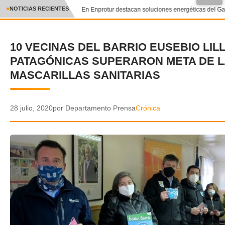
●
NOTICIAS RECIENTES
En Enprotur destacan soluciones energéticas del Gas
CRÓNICA
10 VECINAS DEL BARRIO EUSEBIO LI
✕
DEPORTES
PATAGÓNICAS SUPERARON META DE L
ENTRETENIMIENTO Y CULTURA
MASCARILLAS SANITARIAS
POLICIAL
28 julio, 2020
por Departamento Prensa
Crónica
POLÍTICA
AUDIOS
VIDEOS
GALERIA DE FOTOS
APP MÓVIL