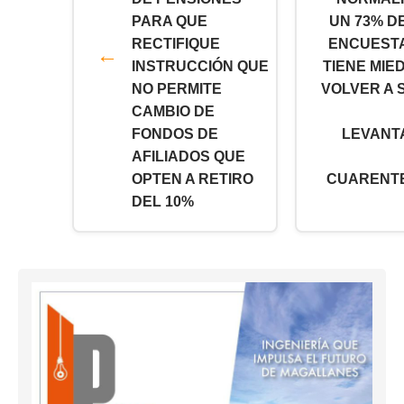
PARA QUE
UN 73% D
RECTIFIQUE
ENCUEST
INSTRUCCIÓN QUE
TIENE MIE
NO PERMITE
VOLVER A 
CAMBIO DE
FONDOS DE
LEVANT
AFILIADOS QUE
OPTEN A RETIRO
CUARENT
DEL 10%