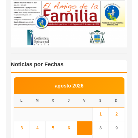
Noticias por Fechas
agosto 2026
L
M
X
J
V
S
D
1
2
3
4
5
6
7
8
9