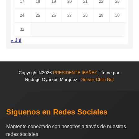
17
18
19
20
21
22
23
24
25
26
27
28
29
30
31
« Jul
Copyright ©2026
PRESIDENTE IBAÑEZ
| Tema por:
Rodrigo Oyarzún Márquez -
Server-Chile.Net
Síguenos en Redes Sociales
Mantente conectado con nosotros a través de nuestras
redes sociales