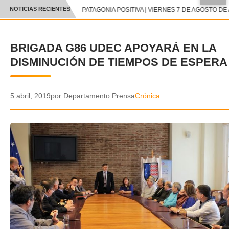
NOTICIAS RECIENTES
PATAGONIA POSITIVA | VIERNES 7 DE AGOSTO DE 
CRÓNICA
BRIGADA G86 UDEC APOYARÁ EN LA
✕
DEPORTES
DISMINUCIÓN DE TIEMPOS DE ESPERA
ENTRETENIMIENTO Y CULTURA
POLICIAL
5 abril, 2019
por Departamento Prensa
Crónica
POLÍTICA
AUDIOS
VIDEOS
GALERIA DE FOTOS
APP MÓVIL